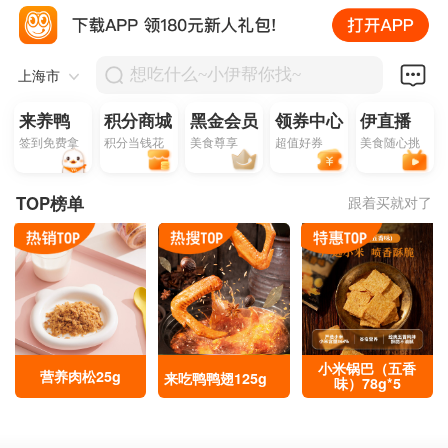
上海市
想吃什么~小伊帮你找~
来养鸭
积分商城
黑金会员
领券中心
伊直播
签到免费拿
积分当钱花
美食尊享
超值好券
美食随心挑
TOP
榜单
来吃鸭鸭翅125g
跟着买就对了
鱿鱼卷188g
居司令4号精制猪
肉脯200g
百爪齐鸣柠檬凤爪
130g
小米锅巴（五香
营养肉松25g
来吃鸭鸭翅125g
味）78g*5
鱿鱼卷188g